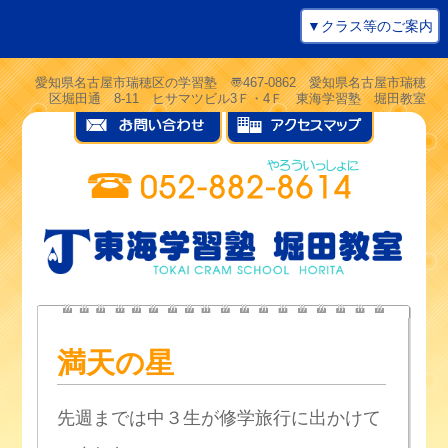
▼クラス等のご案内
愛知県名古屋市瑞穂区の学習塾 〠467-0862 愛知県名古屋市瑞穂
区堀田通 8-11 ヒサマツビル3Ｆ・4Ｆ 東海学習塾 堀田教室
満天の星
先週までは中３生が修学旅行に出かけて