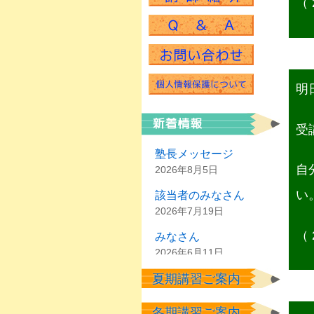
（ 
明
受
塾長メッセージ
自
2026年8月5日
い
該当者のみなさん
2026年7月19日
（ 
みなさん
2026年6月11日
夏期講習ご案内
塾生のみなさん
2026年6月2日
冬期講習ご案内