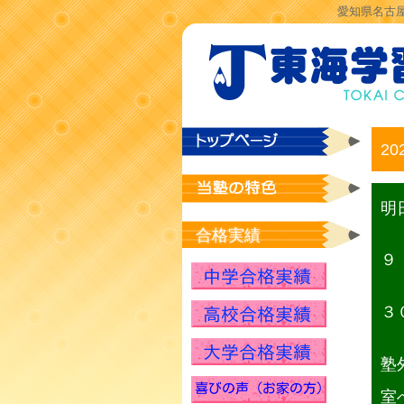
愛知県名古屋
20
明
合格実績
９
３
塾
室