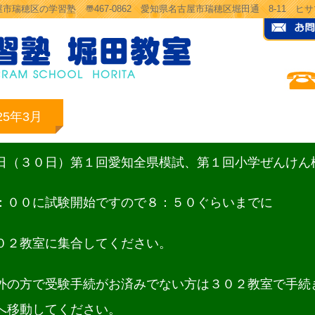
市瑞穂区の学習塾 〠467-0862 愛知県名古屋市瑞穂区堀田通 8-11 
25年3月
日（３０日）第１回愛知全県模試、第１回小学ぜんけん
：００に試験開始ですので８：５０ぐらいまでに
０２教室に集合してください。
外の方で受験手続がお済みでない方は３０２教室で手続
へ移動してください。