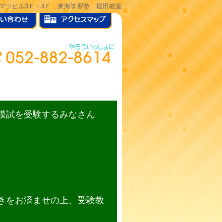
ヒサマツビル3Ｆ・4Ｆ 東海学習塾 堀田教室
模試を受験するみなさん
きをお済ませの上、受験教