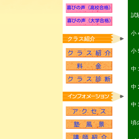
試
小
クラス紹介
小
中
中
中
頃