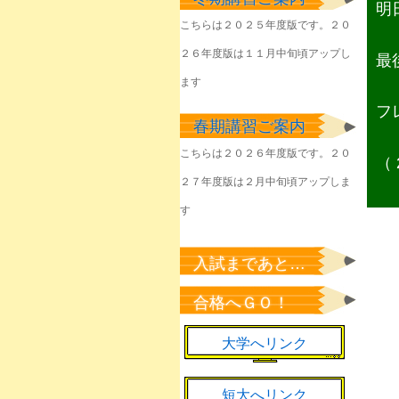
塾生のみなさん
明
こちらは２０２５年度版です。２０
2026年6月1日
２６年度版は１１月中旬頃アップし
最
きょうやるべきことを
淡々と
ます
2026年6月1日
フ
春期講習ご案内
該当者のみなさん
2026年5月23日
こちらは２０２６年度版です。２０
（ 
２７年度版は２月中旬頃アップしま
塾生のみなさん
2026年5月22日
す
塾生のみなさん
2026年5月7日
入試まであと…
新緑の候、来年の桜の
合格へＧＯ！
ために
2026年5月1日
大学へリンク
短大へリンク