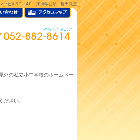
ヒサマツビル3Ｆ・4Ｆ 東海学習塾 堀田教室
県外の私立小中学校のホームペー
ください。