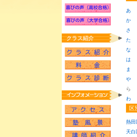
あ
か
さ
クラス紹介
た
な
は
ま
や
ら
わ
区
熱田
天白