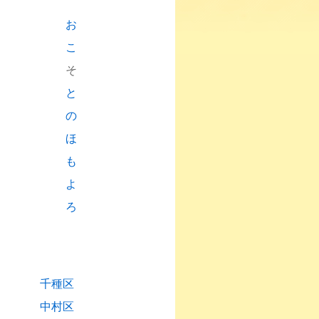
お
こ
そ
と
の
ほ
も
よ
ろ
千種区
中村区