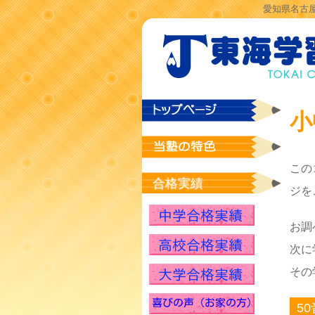
愛知県名古屋
小
この
合格実績
ジを
お調
次に
その
5