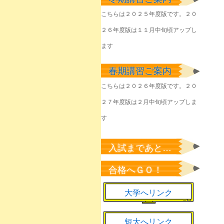
塾生のみなさん
こちらは２０２５年度版です。２０
2026年6月1日
２６年度版は１１月中旬頃アップし
きょうやるべきことを
淡々と
ます
2026年6月1日
春期講習ご案内
該当者のみなさん
2026年5月23日
こちらは２０２６年度版です。２０
２７年度版は２月中旬頃アップしま
塾生のみなさん
2026年5月22日
す
塾生のみなさん
2026年5月7日
入試まであと…
新緑の候、来年の桜の
合格へＧＯ！
ために
2026年5月1日
大学へリンク
短大へリンク