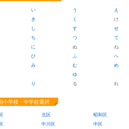
い
う
え
き
く
け
し
す
せ
ち
つ
て
に
ぬ
ね
ひ
ふ
へ
み
む
め
ゆ
り
る
れ
別小学校・中学校選択
区
北区
昭和区
区
中川区
中区