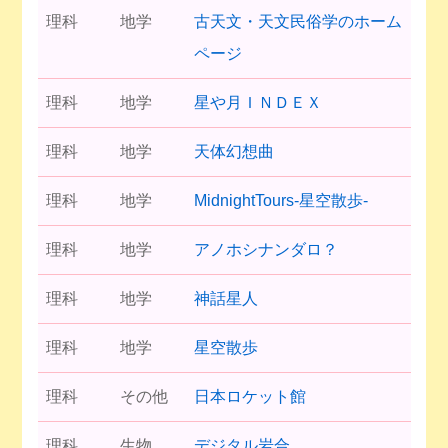
理科
地学
古天文・天文民俗学のホーム
ページ
理科
地学
星や月ＩＮＤＥＸ
理科
地学
天体幻想曲
理科
地学
MidnightTours-星空散歩-
理科
地学
アノホシナンダロ？
理科
地学
神話星人
理科
地学
星空散歩
理科
その他
日本ロケット館
理科
生物
デジタル岩合