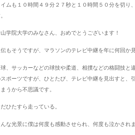
タイムも１０時間４９分２７秒と１０時間５０分を切り
す。
青山学院大学のみなさん、おめでとうございます！
駅伝もそうですが、マラソンのテレビ中継を年に何回か
野球、サッカーなどの球技や柔道、相撲などの格闘技と
のスポーツですが、ひとたび、テレビ中継を見出すと、
しまうから不思議です。
ただひたすら走っている。
そんな光景に僕は何度も感動させられ、何度も泣かされ