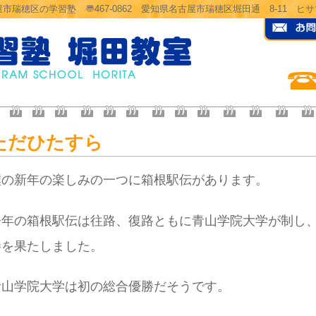
市瑞穂区の学習塾 〠467-0862 愛知県名古屋市瑞穂区堀田通 8-11 
ただひたすら
僕の新年の楽しみの一つに箱根駅伝があります。
今年の箱根駅伝は往路、復路ともに青山学院大学が制し
勝を果たしました。
青山学院大学は初の総合優勝だそうです。