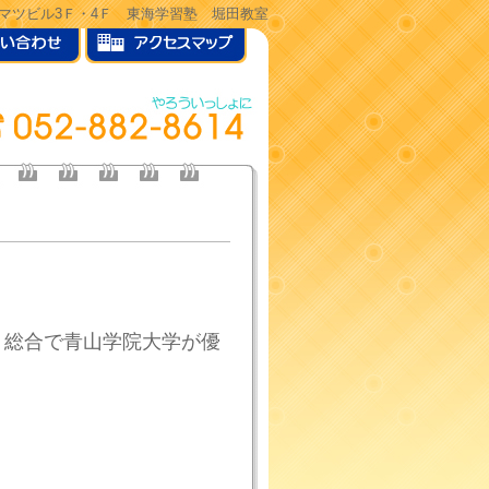
ヒサマツビル3Ｆ・4Ｆ 東海学習塾 堀田教室
、総合で青山学院大学が優