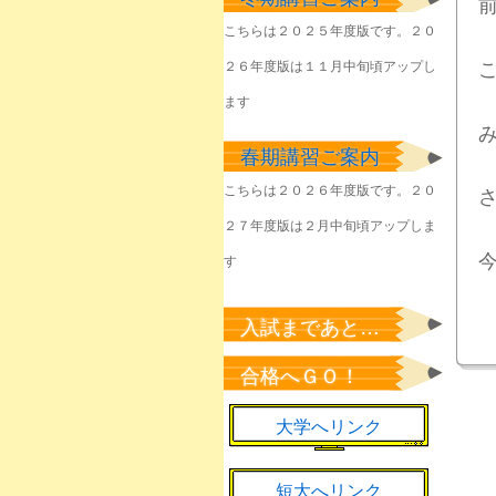
塾生のみなさん
こちらは２０２５年度版です。２０
2026年6月1日
２６年度版は１１月中旬頃アップし
きょうやるべきことを
淡々と
ます
2026年6月1日
春期講習ご案内
該当者のみなさん
2026年5月23日
こちらは２０２６年度版です。２０
２７年度版は２月中旬頃アップしま
塾生のみなさん
2026年5月22日
す
塾生のみなさん
2026年5月7日
入試まであと…
新緑の候、来年の桜の
合格へＧＯ！
ために
2026年5月1日
大学へリンク
短大へリンク