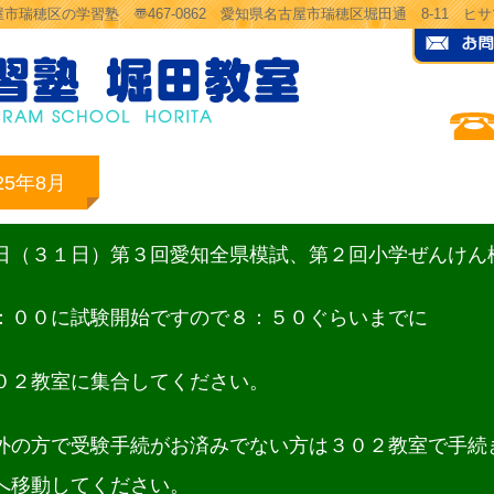
市瑞穂区の学習塾 〠467-0862 愛知県名古屋市瑞穂区堀田通 8-11 
25年8月
日（３１日）第３回愛知全県模試、第２回小学ぜんけん
：００に試験開始ですので８：５０ぐらいまでに
０２教室に集合してください。
外の方で受験手続がお済みでない方は３０２教室で手続
へ移動してください。