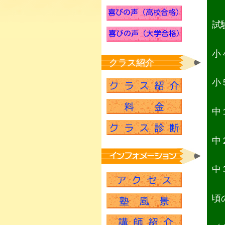
試
小
クラス紹介
小
中
中
中
頃