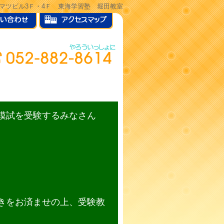
ヒサマツビル3Ｆ・4Ｆ 東海学習塾 堀田教室
模試を受験するみなさん
きをお済ませの上、受験教