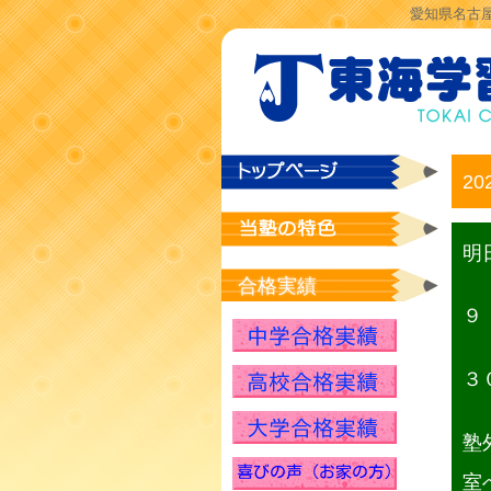
愛知県名古屋
20
明
合格実績
９
３
塾
室