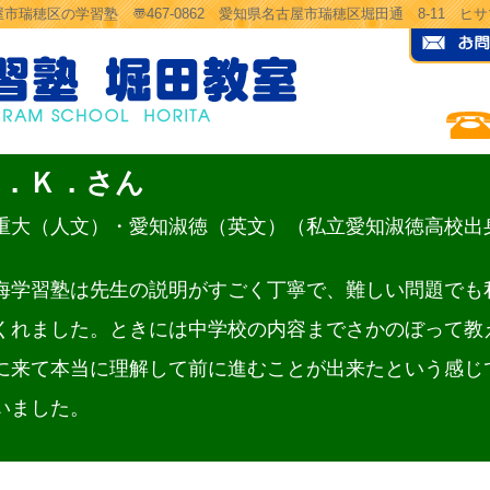
市瑞穂区の学習塾 〠467-0862 愛知県名古屋市瑞穂区堀田通 8-11 
Ｔ．Ｋ．さん
重大（人文）・愛知淑徳（英文）（私立愛知淑徳高校出
海学習塾は先生の説明がすごく丁寧で、難しい問題でも
くれました。ときには中学校の内容までさかのぼって教
に来て本当に理解して前に進むことが出来たという感じ
いました。