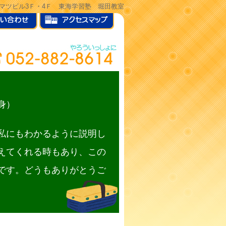
ヒサマツビル3Ｆ・4Ｆ 東海学習塾 堀田教室
身）
私にもわかるように説明し
えてくれる時もあり、この
です。どうもありがとうご