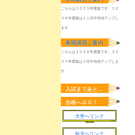
塾生のみなさん
こちらは２０２５年度版です。２０
2026年6月1日
２６年度版は１１月中旬頃アップし
きょうやるべきことを
淡々と
ます
2026年6月1日
春期講習ご案内
該当者のみなさん
2026年5月23日
こちらは２０２６年度版です。２０
２７年度版は２月中旬頃アップしま
塾生のみなさん
2026年5月22日
す
塾生のみなさん
2026年5月7日
入試まであと…
新緑の候、来年の桜の
合格へＧＯ！
ために
2026年5月1日
大学へリンク
短大へリンク