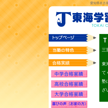
愛知県名古屋
三
合格実績
東
て
塾
ざ