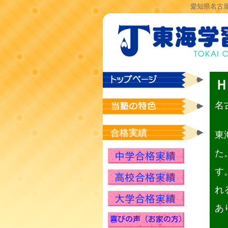
愛知県名古屋
名
合格実績
東
た
す
れ
あ