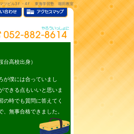
ヒサマツビル3Ｆ・4Ｆ 東海学習塾 堀田教室
桜台高校出身）
ろが僕には合っていまし
ができる点もいいと思いま
習の時でも質問に答えてく
で、無事合格できました。