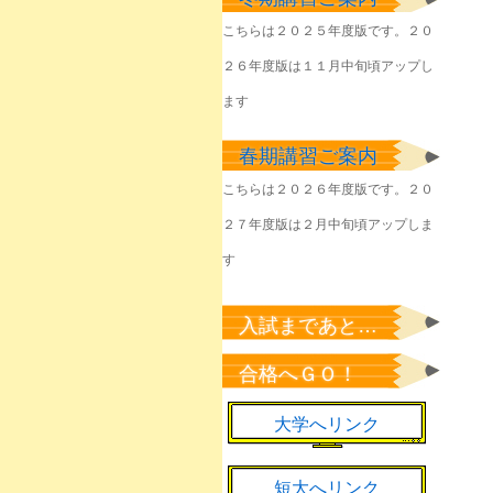
塾生のみなさん
こちらは２０２５年度版です。２０
2026年6月1日
２６年度版は１１月中旬頃アップし
きょうやるべきことを
淡々と
ます
2026年6月1日
春期講習ご案内
該当者のみなさん
2026年5月23日
こちらは２０２６年度版です。２０
２７年度版は２月中旬頃アップしま
塾生のみなさん
2026年5月22日
す
塾生のみなさん
2026年5月7日
入試まであと…
新緑の候、来年の桜の
合格へＧＯ！
ために
2026年5月1日
大学へリンク
短大へリンク