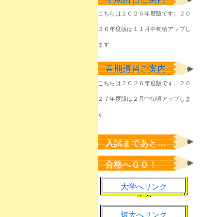
みなさん
こちらは２０２５年度版です。２０
2026年6月11日
２６年度版は１１月中旬頃アップし
塾生のみなさん
2026年6月2日
ます
塾生のみなさん
春期講習ご案内
2026年6月1日
こちらは２０２６年度版です。２０
きょうやるべきことを
２７年度版は２月中旬頃アップしま
淡々と
2026年6月1日
す
該当者のみなさん
2026年5月23日
入試まであと…
塾生のみなさん
合格へＧＯ！
2026年5月22日
大学へリンク
短大へリンク