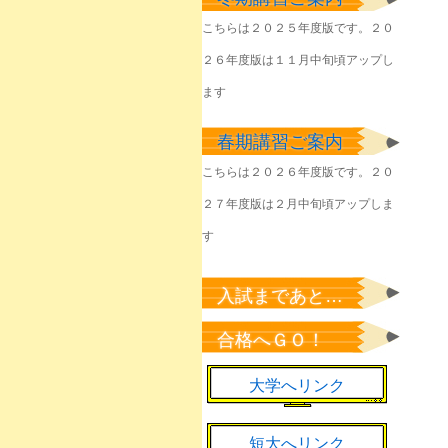
みなさん
こちらは２０２５年度版です。２０
2026年6月11日
２６年度版は１１月中旬頃アップし
塾生のみなさん
2026年6月2日
ます
塾生のみなさん
春期講習ご案内
2026年6月1日
こちらは２０２６年度版です。２０
きょうやるべきことを
２７年度版は２月中旬頃アップしま
淡々と
2026年6月1日
す
該当者のみなさん
2026年5月23日
入試まであと…
塾生のみなさん
合格へＧＯ！
2026年5月22日
大学へリンク
短大へリンク