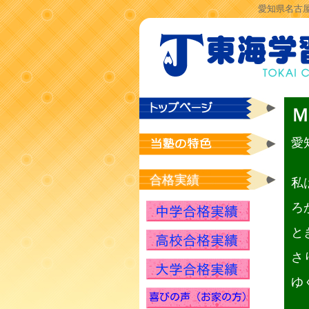
愛知県名古屋
愛
合格実績
私
ろ
と
さ
ゆ