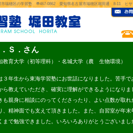
市瑞穂区の学習塾 〠467-0862 愛知県名古屋市瑞穂区堀田通 8-11 
Ｍ．Ｓ．さん
知教育大学（初等理科）・名城大学（農 生物環境） 
は３年生から東海学習塾にお世話になりました。苦手で
から教えていただき、確実に理解ができるようになりま
きも親身に相談にのってくださったり、よい点数が取れ
り、精神面でも支えて頂きました。また、自習室が年末
くまで勉強できました。いろいろありがとうございまし