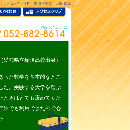
ヒサマツビル3Ｆ・4Ｆ 東海学習塾 堀田教室
（愛知県立瑞陵高校出身）
あった数学を基本的なとこ
した。受験する大学を選ぶ
たときはとても褒めてくだ
年始でも利用できたので心
た。