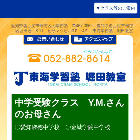
▼クラス等のご案内
愛知県名古屋市瑞穂区の学習塾 〠467-0862 愛知県名古屋市瑞穂
区堀田通 8-11 ヒサマツビル3Ｆ・4Ｆ 東海学習塾 堀田教室
中学受験クラス Y.M.さん
のお母さん
〇愛知淑徳中学校 〇金城学院中学校