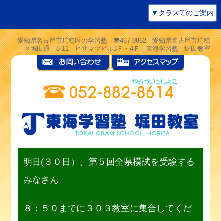
▼クラス等のご案内
愛知県名古屋市瑞穂区の学習塾 〠467-0862 愛知県名古屋市瑞穂
区堀田通 8-11 ヒサマツビル3Ｆ・4Ｆ 東海学習塾 堀田教室
明日(３０日）、第５回全県模試を受験する
みなさん
８：５０までに３０３教室に集合してくだ