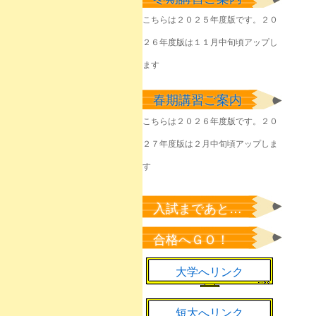
塾生のみなさん
こちらは２０２５年度版です。２０
2026年6月1日
２６年度版は１１月中旬頃アップし
きょうやるべきことを
淡々と
ます
2026年6月1日
春期講習ご案内
該当者のみなさん
2026年5月23日
こちらは２０２６年度版です。２０
２７年度版は２月中旬頃アップしま
塾生のみなさん
2026年5月22日
す
塾生のみなさん
2026年5月7日
入試まであと…
新緑の候、来年の桜の
合格へＧＯ！
ために
2026年5月1日
大学へリンク
短大へリンク