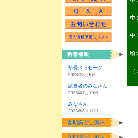
中
中
中
頃
塾長メッセージ
（ 
2026年8月5日
該当者のみなさん
2026年7月19日
みなさん
2026年6月11日
夏期講習ご案内
塾生のみなさん
2026年6月2日
冬期講習ご案内