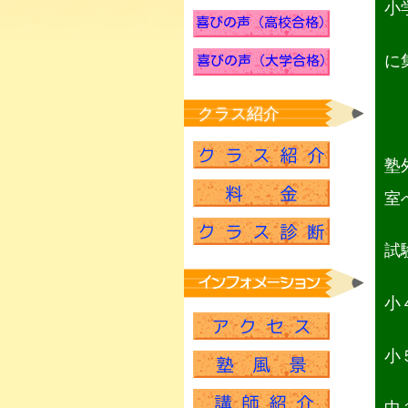
小
に
クラス紹介
塾
室
試
小
小