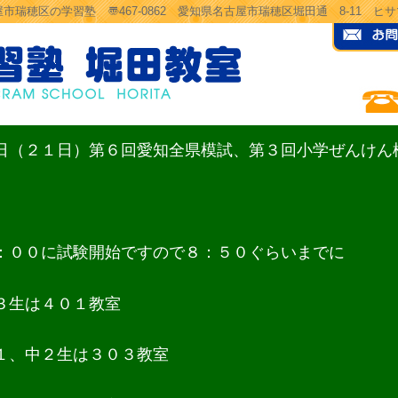
市瑞穂区の学習塾 〠467-0862 愛知県名古屋市瑞穂区堀田通 8-11 
日（２１日）第６回愛知全県模試、第３回小学ぜんけん
：００に試験開始ですので８：５０ぐらいまでに
３生は４０１教室
１、中２生は３０３教室