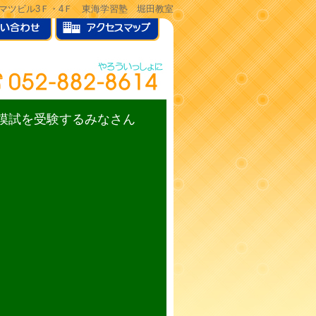
ヒサマツビル3Ｆ・4Ｆ 東海学習塾 堀田教室
模試を受験するみなさん