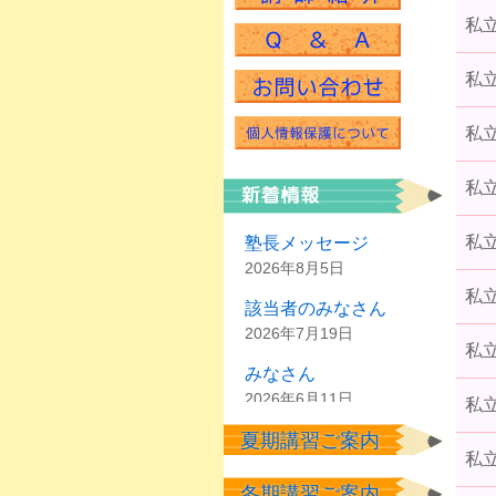
私
私
私
私
私
塾長メッセージ
2026年8月5日
私
該当者のみなさん
2026年7月19日
私
みなさん
2026年6月11日
私
夏期講習ご案内
塾生のみなさん
私
2026年6月2日
冬期講習ご案内