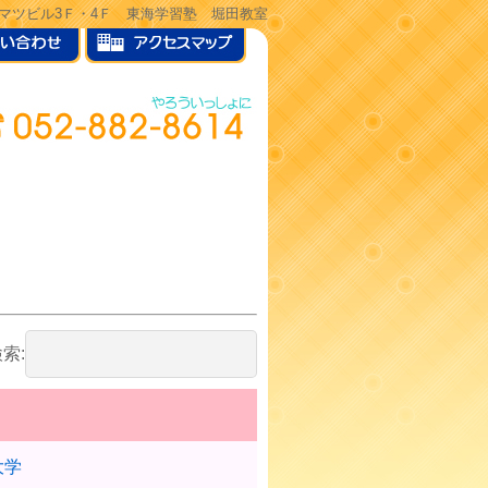
ヒサマツビル3Ｆ・4Ｆ 東海学習塾 堀田教室
索:
大学