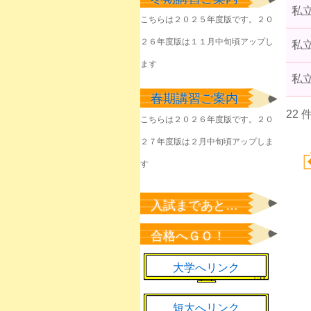
塾生のみなさん
私
こちらは２０２５年度版です。２０
2026年6月1日
２６年度版は１１月中旬頃アップし
私
きょうやるべきことを
淡々と
ます
2026年6月1日
私
春期講習ご案内
該当者のみなさん
22 
2026年5月23日
こちらは２０２６年度版です。２０
２７年度版は２月中旬頃アップしま
塾生のみなさん
2026年5月22日
す
塾生のみなさん
2026年5月7日
入試まであと…
新緑の候、来年の桜の
合格へＧＯ！
ために
2026年5月1日
大学へリンク
短大へリンク