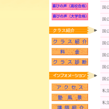
国
国
クラス紹介
国
国
国
国
国
私
私