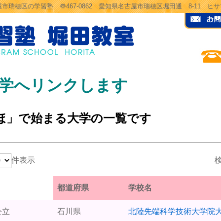
市瑞穂区の学習塾 〠467-0862 愛知県名古屋市瑞穂区堀田通 8-11 
学へリンクします
ほ」で始まる大学の一覧です
件表示
検
都道府県
学校名
公立
石川県
北陸先端科学技術大学院