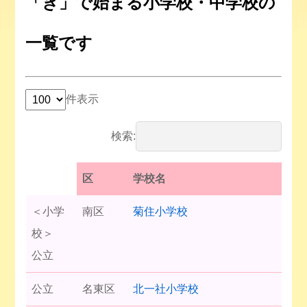
「き」で始まる小学校・中学校の
一覧です
件表示
検索:
区
学校名
＜小学
南区
菊住小学校
校＞
公立
公立
名東区
北一社小学校