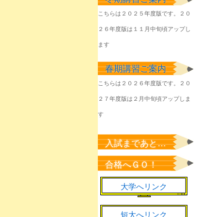
塾生のみなさん
こちらは２０２５年度版です。２０
2026年6月1日
２６年度版は１１月中旬頃アップし
きょうやるべきことを
淡々と
ます
2026年6月1日
春期講習ご案内
該当者のみなさん
2026年5月23日
こちらは２０２６年度版です。２０
２７年度版は２月中旬頃アップしま
塾生のみなさん
2026年5月22日
す
塾生のみなさん
2026年5月7日
入試まであと…
新緑の候、来年の桜の
合格へＧＯ！
ために
2026年5月1日
大学へリンク
短大へリンク