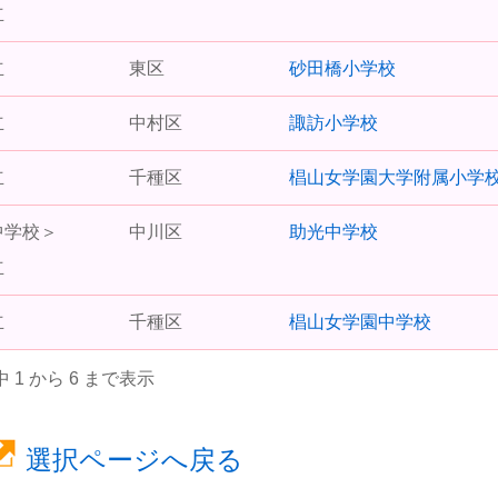
立
立
東区
砂田橋小学校
立
中村区
諏訪小学校
立
千種区
椙山女学園大学附属小学
中学校＞
中川区
助光中学校
立
立
千種区
椙山女学園中学校
中 1 から 6 まで表示
選択ページへ戻る