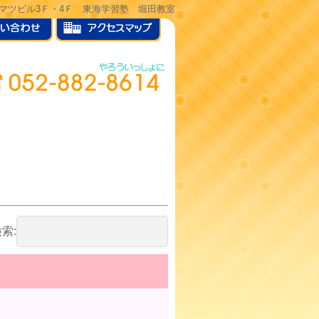
ヒサマツビル3Ｆ・4Ｆ 東海学習塾 堀田教室
索: