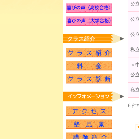
公
公
公
クラス紹介
私
＜
公
私
6 件