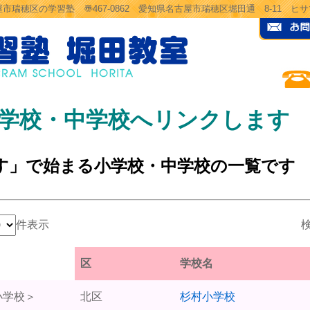
市瑞穂区の学習塾 〠467-0862 愛知県名古屋市瑞穂区堀田通 8-11 
学校・中学校へリンクします
す」で始まる小学校・中学校の一覧です
件表示
検
区
学校名
小学校＞
北区
杉村小学校