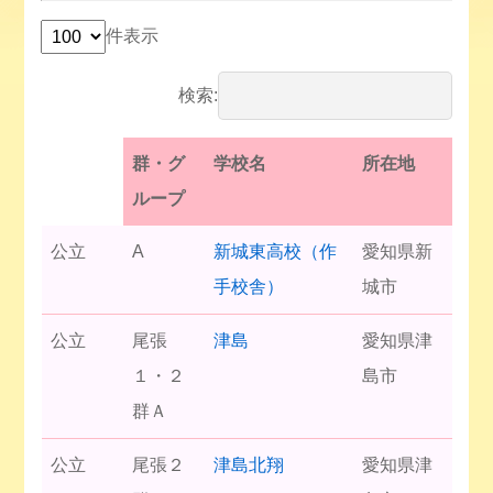
件表示
検索:
群・グ
学校名
所在地
ループ
公立
A
新城東高校（作
愛知県新
手校舎）
城市
公立
尾張
津島
愛知県津
１・２
島市
群Ａ
公立
尾張２
津島北翔
愛知県津