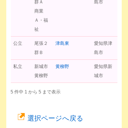
群Ａ
島市
商業
Ａ・福
祉
公立
尾張２
津島東
愛知県津
群Ｂ
島市
私立
新城市
黄柳野
愛知県新
黄柳野
城市
5 件中 1 から 5 まで表示
選択ページへ戻る